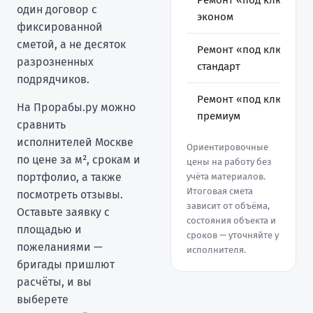
Ремонт «под ключ»,
один договор с
эконом
фиксированной
сметой, а не десяток
Ремонт «под ключ»,
разрозненных
стандарт
подрядчиков.
Ремонт «под ключ»,
На Прорабы.ру можно
премиум
сравнить
исполнителей Москве
Ориентировочные
по цене за м², срокам и
цены на работу без
портфолио, а также
учёта материалов.
Итоговая смета
посмотреть отзывы.
зависит от объёма,
Оставьте заявку с
состояния объекта и
площадью и
сроков — уточняйте у
пожеланиями —
исполнителя.
бригады пришлют
расчёты, и вы
выберете