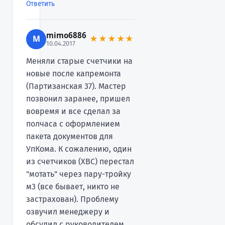
Ответить
mimo6886
M
★★★★★
10.04.2017
Меняли старые счетчики на
новые после капремонта
(Партизанская 37). Мастер
позвонил заранее, пришел
вовремя и все сделал за
полчаса с оформлением
пакета документов для
УпКома. К сожалению, один
из счетчиков (ХВС) перестал
"мотать" через пару-тройку
м3 (все бывает, никто не
застрахован). Проблему
озвучил менеджеру и
обсудил с руководителем.