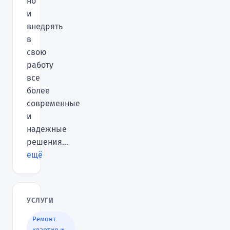
но
и
внедрять
в
свою
работу
все
более
современные
и
надежные
решения...
ещё
УСЛУГИ
Ремонт
квартир и