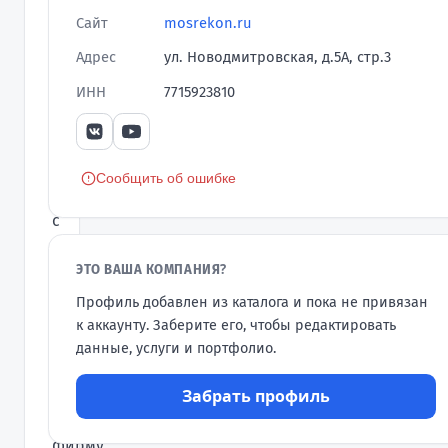
строительных
Сайт
mosrekon.ru
услуг
Адрес
ул. Новодмитровская, д.5А, стр.3
с
ИНН
7715923810
2012
года.
Начав
свой
Сообщить об ошибке
путь
с
маленькой
ЭТО ВАША КОМПАНИЯ?
подрядной
организации,
Профиль добавлен из каталога и пока не привязан
превращаясь
к аккаунту. Заберите его, чтобы редактировать
в
данные, услуги и портфолио.
серьезную
Забрать профиль
и
ответственную
фирму.