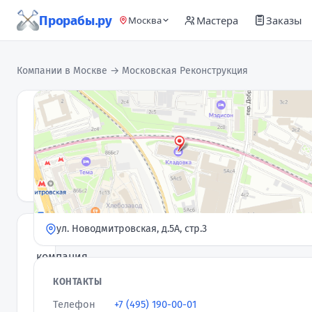
Прорабы.ру
Мастера
Заказы
Москва
Компании в Москве
→ Московская Реконструкция
Московская
Реконструкция
Компания
4,5
★
· 10 отзывов
ул. Новодмитровская, д.5А, стр.3
Наша
компания
существует
КОНТАКТЫ
на
Телефон
+7 (495) 190-00-01
рынке