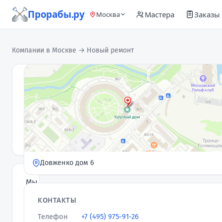
Прорабы.ру
Мастера
Заказы
Москва
Компании в Москве
→ Новый ремонт
Новый
ремонт
Компания
· 16
4,5
★
отзывов
Довженко дом 6
Мы
выполняем
КОНТАКТЫ
проекты
Телефон
+7 (495) 975-91-26
любой