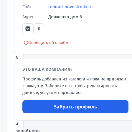
сложности
Сайт
remont-novostroiki.ru
от
Адрес
Довженко дом 6
экономного
недорогого
до
элитного
Сообщить об ошибке
эксклюзивного,
в
нашей
ЭТО ВАША КОМПАНИЯ?
команде
Профиль добавлен из каталога и пока не привязан
собраны
к аккаунту. Заберите его, чтобы редактировать
только
данные, услуги и портфолио.
самые
лучшие
Забрать профиль
мастера
отделочники
и
дизайнеры