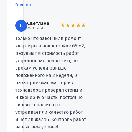
Ответить
Светлана
С
★★★★★
24.01.2020
Только что закончили ремонт
квартиры в новостройке 65 м2,
результат и стоимость работ
устроили нас полностью, по
срокам успели раньше
положенного на 2 недели, 3
раза приезжал мастер из
технадзора проверял стены и
инженерную часть, постоянно
звонят спрашивают
устраивает ли качество работ
и нет ли жалоб. Контроль работ
на высшем уровне!