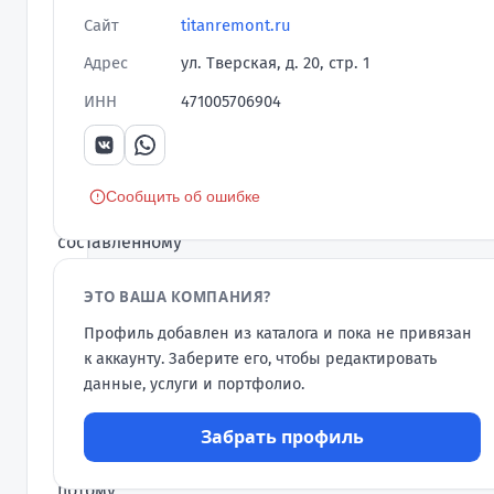
с
Сайт
titanremont.ru
нами?
Адрес
ул. Тверская, д. 20, стр. 1
Мы
ИНН
471005706904
работаем
по
понятному
всем
Сообщить об ошибке
договору,
составленному
простыми,
ЭТО ВАША КОМПАНИЯ?
а
не
Профиль добавлен из каталога и пока не привязан
"заумными"
к аккаунту. Заберите его, чтобы редактировать
словами.
данные, услуги и портфолио.
Мы
даем
Забрать профиль
гарантии,
потому