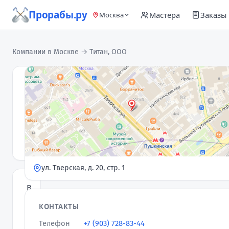
Прорабы.ру
Мастера
Заказы
Москва
Компании в Москве
→ Титан, ООО
Титан,
ООО
Компания
· 3
5,0
★
отзыва
ул. Тверская, д. 20, стр. 1
В
чем
КОНТАКТЫ
преимущества
Телефон
+7 (903) 728-83-44
работы