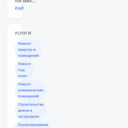
поставл...
ещё
УСЛУГИ
Ремонт
квартир и
помещений
Ремонт
под
ключ
Ремонт
коммерческих
помещений
Строительство
домов и
загородное
Проектирование