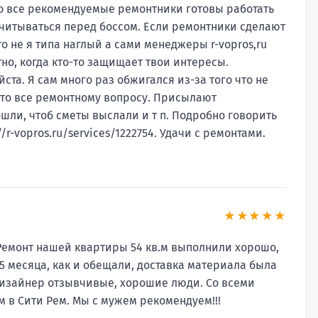
то все рекомендуемые ремонтники готовы работать
отчитываться перед боссом. Если ремонтники сделают
о не я типа наглый а сами менеджеры r-vopros,ru
тно, когда кто-то защищает твои интересы.
а. Я сам много раз обжигался из-за того что не
это все ремонтному вопросу. Присылают
шли, чтоб сметы выслали и т п. Подробно говорить
//r-vopros.ru/services/1222754. Удачи с ремонтами.
★★★★★
Ремонт нашей квартиры 54 кв.м выполнили хорошо,
.5 месяца, как и обещали, доставка материала была
дизайнер отзывчивые, хорошие люди. Со всеми
 в Сити Рем. Мы с мужем рекомендуем!!!