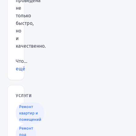
проведена
не
только
быстро,
но
и
качественно.
Что...
ещё
УСЛУГИ
Ремонт
квартир и
помещений
Ремонт
под