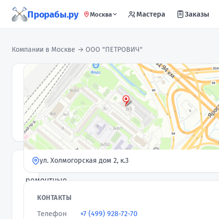
Прорабы.ру
Мастера
Заказы
Москва
Компании в Москве
→ ООО "ПЕТРОВИЧ"
ООО
"ПЕТРОВИЧ"
Компания
5,0
★
· 6 отзывов
ул. Холмогорская дом 2, к.3
Комплексные
ремонтные
услуги
КОНТАКТЫ
в
Телефон
+7 (499) 928-72-70
Москве.