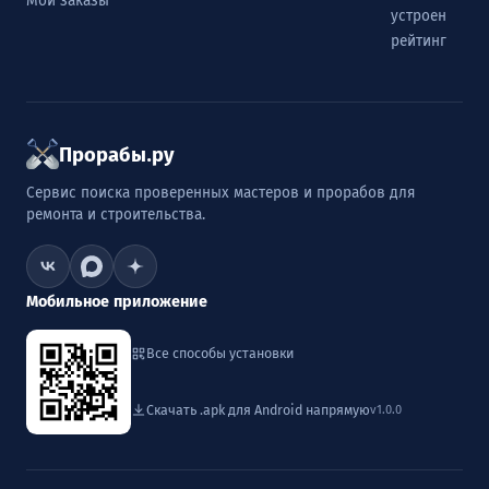
Мои заказы
устроен
рейтинг
Прорабы.ру
Сервис поиска проверенных мастеров и прорабов для
ремонта и строительства.
Мобильное приложение
Все способы установки
Скачать .apk для Android напрямую
v1.0.0