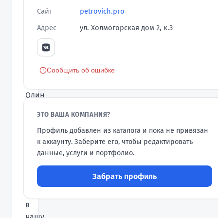
Выгодные
Сайт
petrovich.pro
цены,
Адрес
ул. Холмогорская дом 2, к.3
короткие
сроки
выполнения,
гарантия.
Сообщить об ошибке
Один
из
ЭТО ВАША КОМПАНИЯ?
самых
Профиль добавлен из каталога и пока не привязан
удобных
к аккаунту. Заберите его, чтобы редактировать
способов
данные, услуги и портфолио.
обновить
квартиру
Забрать профиль
–
обратиться
в
нашу