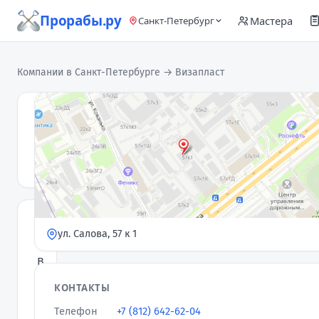
Прорабы.ру
Мастера
Санкт-Петербург
Компании в Санкт-Петербурге
→ Визапласт
Визапласт
Компания
5,0
★
· 3 отзыва
ПЛАСТИКОВЫЕ
ул. Салова, 57 к 1
ОКНА
В
САНКТ-
КОНТАКТЫ
ПЕТЕРБУРГЕ
Телефон
+7 (812) 642-62-04
И