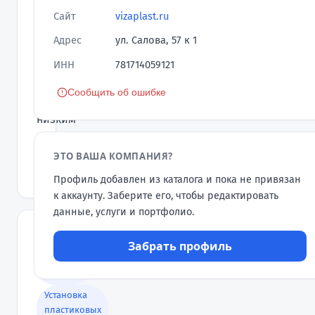
ЛЕНИНГРАДСКОЙ
Сайт
vizaplast.ru
ОБЛАСТИ
Адрес
ул. Салова, 57 к 1
ОТ
ИНН
781714059121
ПРОИЗВОДИТЕЛЯ
по
Сообщить об ошибке
самым
низким
ценам
в
ЭТО ВАША КОМПАНИЯ?
городе
Профиль добавлен из каталога и пока не привязан
к аккаунту. Заберите его, чтобы редактировать
данные, услуги и портфолио.
УСЛУГИ
Забрать профиль
Окна и
балконы
Установка
пластиковых