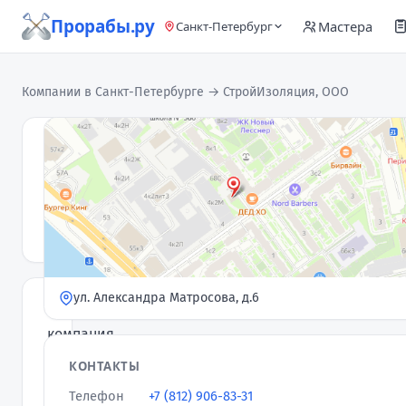
Прорабы.ру
Мастера
Санкт-Петербург
Компании в Санкт-Петербурге
→ СтройИзоляция, ООО
СтройИзоляция,
ООО
Компания
5,0
★
· 1 отзыв
ул. Александра Матросова, д.6
Наша
компания
ООО
КОНТАКТЫ
«Строй
Телефон
+7 (812) 906-83-31
Изоляция»