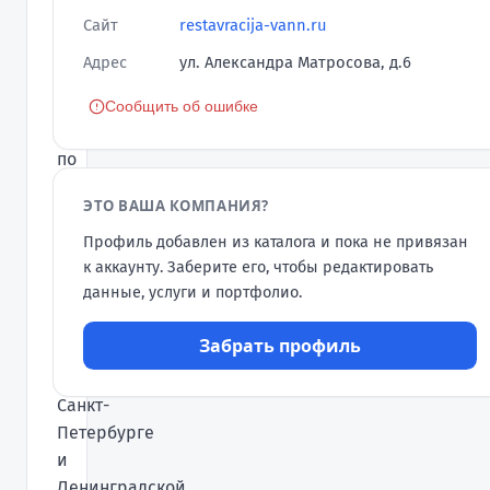
приветствует
Сайт
restavracija-vann.ru
вас
Адрес
ул. Александра Матросова, д.6
на
нашем
Сообщить об ошибке
сайте
по
профессиональной
ЭТО ВАША КОМПАНИЯ?
реставрации
ванн
Профиль добавлен из каталога и пока не привязан
и
к аккаунту. Заберите его, чтобы редактировать
данные, услуги и портфолио.
готова
предложить
Забрать профиль
услуги
в
Санкт-
Петербурге
и
Ленинградской