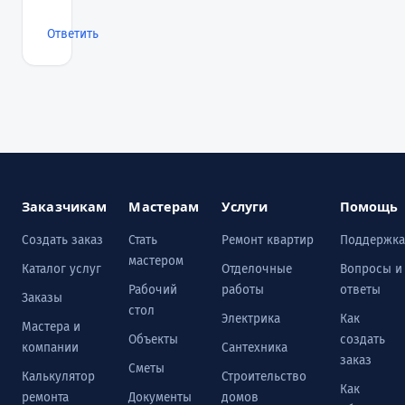
Ответить
Заказчикам
Мастерам
Услуги
Помощь
Создать заказ
Стать
Ремонт квартир
Поддержка
мастером
Каталог услуг
Отделочные
Вопросы и
Рабочий
работы
ответы
Заказы
стол
Электрика
Как
Мастера и
Объекты
создать
компании
Сантехника
заказ
Сметы
Калькулятор
Строительство
Как
ремонта
Документы
домов