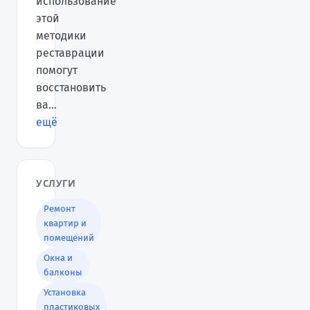
использование
этой
методики
реставрации
помогут
восстановить
ва...
ещё
УСЛУГИ
Ремонт
квартир и
помещений
Окна и
балконы
Установка
пластиковых