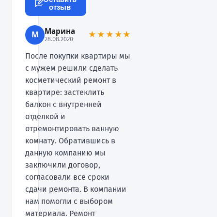
отзыв
Марина
М
★★★★★
28.08.2020
После покупки квартиры мы
с мужем решили сделать
косметический ремонт в
квартире: застеклить
балкон с внутренней
отделкой и
отремонтировать ванную
комнату. Обратившись в
данную компанию мы
заключили договор,
согласовали все сроки
сдачи ремонта. В компании
нам помогли с выбором
материала. Ремонт