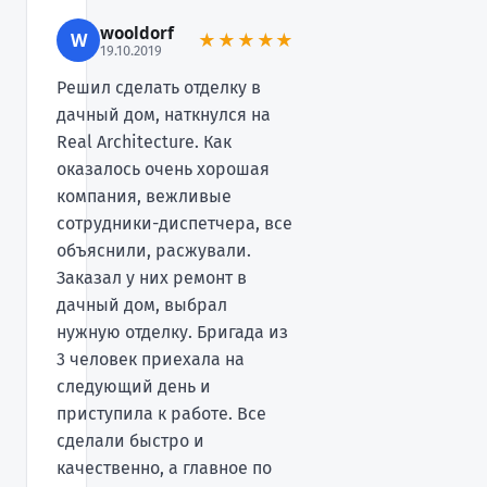
wooldorf
W
★★★★★
19.10.2019
Решил сделать отделку в
дачный дом, наткнулся на
Real Architecture. Как
оказалось очень хорошая
компания, вежливые
сотрудники-диспетчера, все
объяснили, расжували.
Заказал у них ремонт в
дачный дом, выбрал
нужную отделку. Бригада из
3 человек приехала на
следующий день и
приступила к работе. Все
сделали быстро и
качественно, а главное по