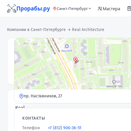
Прорабы.ру
Мастера
Санкт-Петербург
Компании в Санкт-Петербурге
→ Real Architecture
Real
Architecture
Компания
5,0
★
· 69 отзывов
пр. Наставников, 27
Компания
Real
Architecture
КОНТАКТЫ
оказывает
Телефон
+7 (812) 906-36-51
услуги