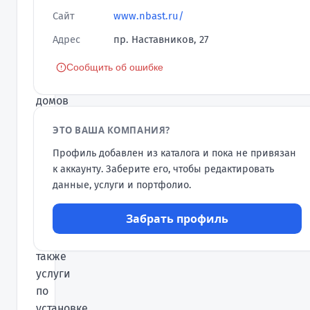
по
Сайт
www.nbast.ru/
ремонту
Адрес
пр. Наставников, 27
квартир
и
Сообщить об ошибке
загородных
домов
в
ЭТО ВАША КОМПАНИЯ?
Санкт-
Петербурге
Профиль добавлен из каталога и пока не привязан
уже
к аккаунту. Заберите его, чтобы редактировать
данные, услуги и портфолио.
более
10
Забрать профиль
лет,
а
также
услуги
по
установке