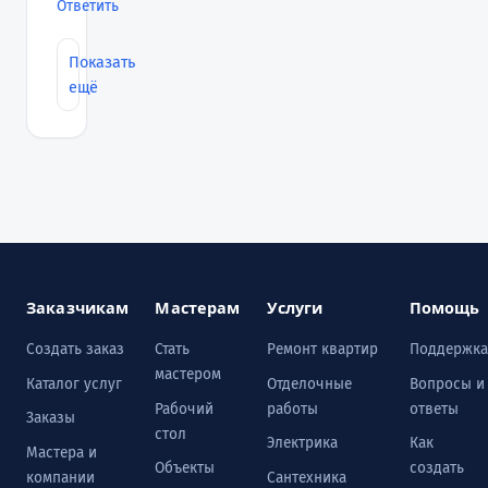
Ответить
Показать
ещё
Заказчикам
Мастерам
Услуги
Помощь
Создать заказ
Стать
Ремонт квартир
Поддержка
мастером
Каталог услуг
Отделочные
Вопросы и
Рабочий
работы
ответы
Заказы
стол
Электрика
Как
Мастера и
Объекты
создать
компании
Сантехника