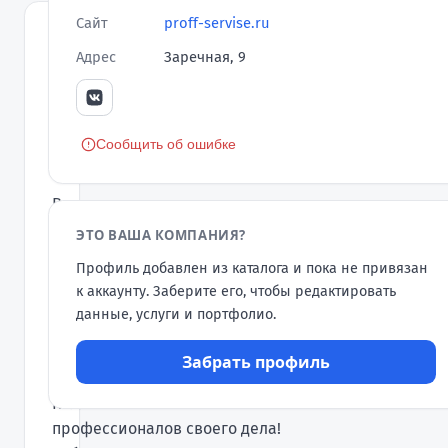
Сайт
proff-servise.ru
ОТЗЫВЫ
Адрес
Заречная, 9
Оставить
отзыв
Татьяна
Сообщить об ошибке
Т
★★★★★
Клементьева
30.01.2017
В июле прошлого года я
обратилась в компанию
ЭТО ВАША КОМПАНИЯ?
ПроффСервис, нужно было
Профиль добавлен из каталога и пока не привязан
сделать косметический
к аккаунту. Заберите его, чтобы редактировать
ремонт в кухне, ванне, туалете
данные, услуги и портфолио.
и в двух комнатах. Все работы
были сделаны качественно,
Забрать профиль
чисто и без проволочек.
Коллектив состоит из
профессионалов своего дела!