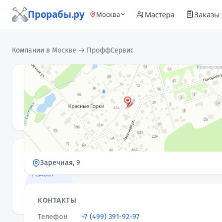
Прорабы.ру
Мастера
Заказы
Москва
Компании в Москве
→ ПроффСервис
ПроффСервис
П
Компания
5,0
★
· 1 отзыв
УСЛУГИ
Заречная, 9
Ремонт
квартир и
помещений
КОНТАКТЫ
Телефон
+7 (499) 391-92-97