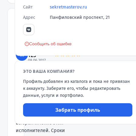
Сайт
sekretmasterov.ru
Адрес
Панфиловский проспект, 21
ОТЗЫВЫ
Оставить
отзыв
Сообщить об ошибке
matrosova-
M
★★★★★
123
08.06.2017
Буду рад, если помогу кому-
ЭТО ВАША КОМПАНИЯ?
нибудь своей
Профиль добавлен из каталога и пока не привязан
рекомендацией. Бригада
к аккаунту. Заберите его, чтобы редактировать
«Секрет Мастеров» делала
данные, услуги и портфолио.
ремонт моей
трехкомнатной квартиры.
Забрать профиль
Ни разу не пожалел, что
выбрал именно этих
исполнителей. Сроки