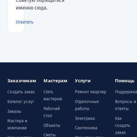
Советую обращаться
именно сюда.
Ответить
Заказчикам
Мастерам
Услуги
Помощь
Создать заказ
Стать
Ремонт квартир
Поддержка
мастером
Каталог услуг
Отделочные
Вопросы и
Рабочий
работы
ответы
Заказы
стол
Электрика
Как
Мастера и
Объекты
создать
компании
Сантехника
заказ
Сметы