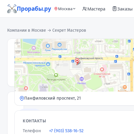
Прорабы.ру
Мастера
Заказы
Москва
Компании в Москве
→ Секрет Мастеров
Секрет
Мастеров
С
Компания
5,0
★
· 2 отзыва
Панфиловский проспект, 21
УСЛУГИ
Ремонт
квартир и
КОНТАКТЫ
помещений
Телефон
+7 (903) 538-16-52