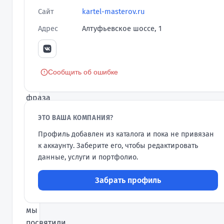
Мастеров»
Сайт
kartel-masterov.ru
–
Адрес
Алтуфьевское шоссе, 1
«Делаем
как
для
себя!».
Сообщить об ошибке
Эта
фраза
очень
ЭТО ВАША КОМПАНИЯ?
точно
Профиль добавлен из каталога и пока не привязан
описывает
к аккаунту. Заберите его, чтобы редактировать
наш
данные, услуги и портфолио.
подход
к
Забрать профиль
делу,
которому
мы
посвятили