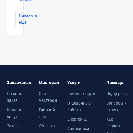
Ответить
Показать
ещё
Заказчикам
Мастерам
Услуги
Помощь
Создать
Стать
Ремонт квартир
Поддержка
заказ
мастером
Отделочные
Вопросы и
Каталог
Рабочий
работы
ответы
услуг
стол
Электрика
Как
Заказы
Объекты
создать
Сантехника
заказ