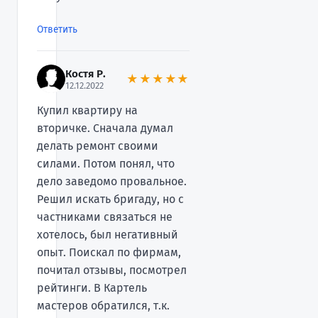
Ответить
Костя Р.
★★★★★
12.12.2022
Купил квартиру на
вторичке. Сначала думал
делать ремонт своими
силами. Потом понял, что
дело заведомо провальное.
Решил искать бригаду, но с
частниками связаться не
хотелось, был негативный
опыт. Поискал по фирмам,
почитал отзывы, посмотрел
рейтинги. В Картель
мастеров обратился, т.к.