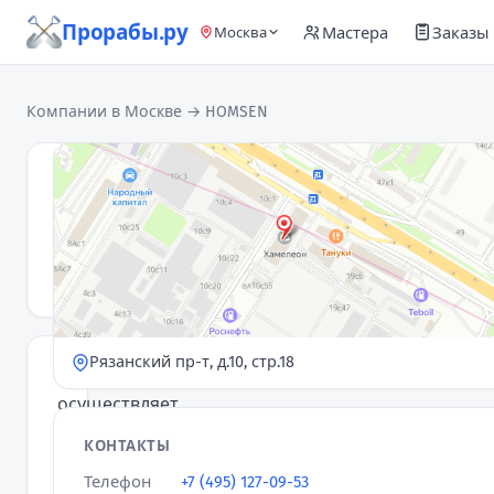
Прорабы.ру
Мастера
Заказы
Москва
Компании в Москве
→ HOMSEN
HOMSEN
Компания
· 2
4,5
★
отзыва
Рязанский пр-т, д.10, стр.18
HOMSEN
осуществляет
комплексный
КОНТАКТЫ
ремонт
Телефон
+7 (495) 127-09-53
и