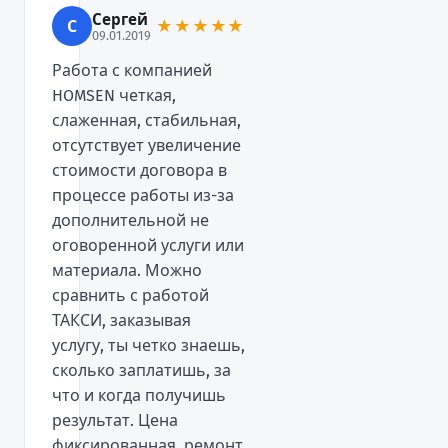
Сергей
С
★★★★★
09.01.2019
Работа с компанией
HOMSEN четкая,
слаженная, стабильная,
отсутствует увеличение
стоимости договора в
процессе работы из-за
дополнительной не
оговоренной услуги или
материала. Можно
сравнить с работой
ТАКСИ, заказывая
услугу, ты четко знаешь,
сколько заплатишь, за
что и когда получишь
результат. Цена
фиксированная, ремонт