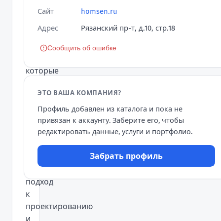
функциональное
Сайт
homsen.ru
оснащение
Адрес
Рязанский пр-т, д.10, стр.18
квартир
для
Сообщить об ошибке
людей,
которые
ценят
ЭТО ВАША КОМПАНИЯ?
качество
жизни
Профиль добавлен из каталога и пока не
и
привязан к аккаунту. Заберите его, чтобы
свое
редактировать данные, услуги и портфолио.
время.
Забрать профиль
Инновационный
подход
к
проектированию
и