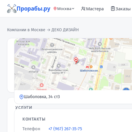
Прорабы.ру
Мастера
Заказы
Москва
Компании в Москве
→ ДЕКО ДИЗАЙН
ДЕКО
ДИЗАЙН
Д
Компания
· 1
5,0
★
отзыв
Шаболовка, 34 ст3
УСЛУГИ
Ремонт
КОНТАКТЫ
квартир и
Телефон
+7 (967) 267-35-75
помещений