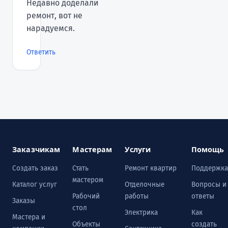
Недавно доделали
ремонт, вот не
нарадуемся.
Ответить
Заказчикам
Мастерам
Услуги
Помощь
Создать заказ
Стать
Ремонт квартир
Поддержка
мастером
Каталог услуг
Отделочные
Вопросы и
Рабочий
работы
ответы
Заказы
стол
Электрика
Как
Мастера и
Объекты
создать