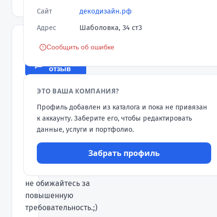
Сайт
декодизайн.рф
Адрес
Шаболовка, 34 ст3
ОТЗЫВЫ
Сообщить об ошибке
Оставить
отзыв
voodoo-
ЭТО ВАША КОМПАНИЯ?
V
★★★★★
84
Профиль добавлен из каталога и пока не привязан
30.10.2014
к аккаунту. Заберите его, чтобы редактировать
Николай спасибо
данные, услуги и портфолио.
большое, очень
довольны дизайн-
Забрать профиль
проектом первого этажа
коттеджа. Пожалуйста,
не обижайтесь за
повышенную
требовательность.;)