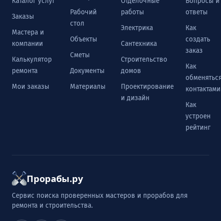
Каталог услуг
Отделочные
Вопросы и
Рабочий
работы
ответы
Заказы
стол
Электрика
Как
Мастера и
Объекты
создать
компании
Сантехника
заказ
Сметы
Калькулятор
Строительство
Как
ремонта
Документы
домов
обменятьс
Мои заказы
Материалы
Проектирование
контактами
и дизайн
Как
устроен
рейтинг
Прорабы.ру
Сервис поиска проверенных мастеров и прорабов для
ремонта и строительства.