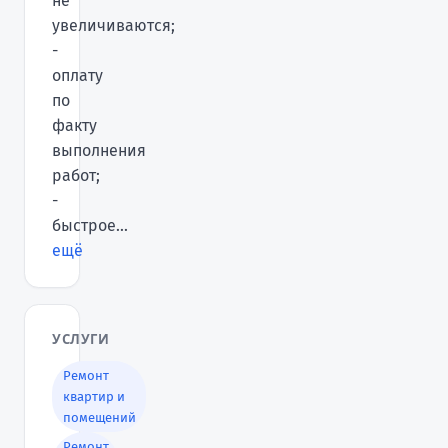
не
увеличиваются;
-
оплату
по
факту
выполнения
работ;
-
быстрое...
ещё
УСЛУГИ
Ремонт
квартир и
помещений
Ремонт