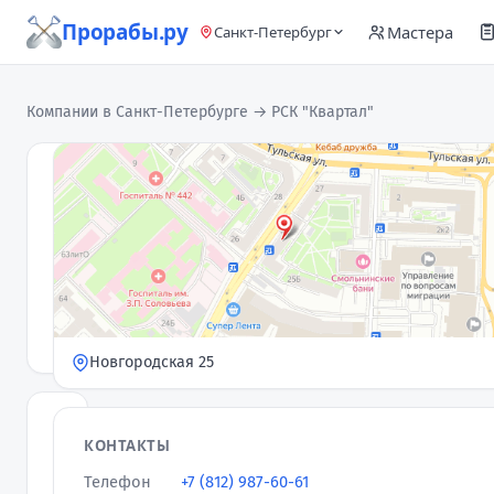
Прорабы.ру
Мастера
Санкт-Петербург
Компании в Санкт-Петербурге
→ РСК "Квартал"
РСК
"Квартал"
Компания ·
Проверен
· 7
4,7
★
отзывов
Новгородская 25
РСК
КОНТАКТЫ
Квартал
Телефон
+7 (812) 987-60-61
—