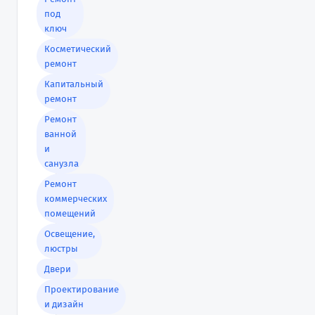
под
ключ
Косметический
ремонт
Капитальный
ремонт
Ремонт
ванной
и
санузла
Ремонт
коммерческих
помещений
Освещение,
люстры
Двери
Проектирование
и дизайн