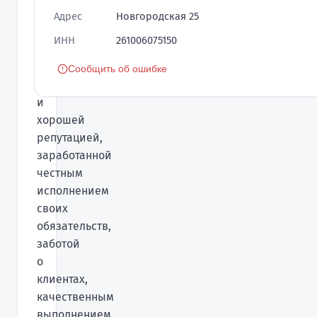
это
Адрес
Новгородская 25
компания
ИНН
261006075150
с
известным
Сообщить об ошибке
названием
и
хорошей
репутацией,
заработанной
честным
исполнением
своих
обязательств,
заботой
о
клиентах,
качественным
выполнением