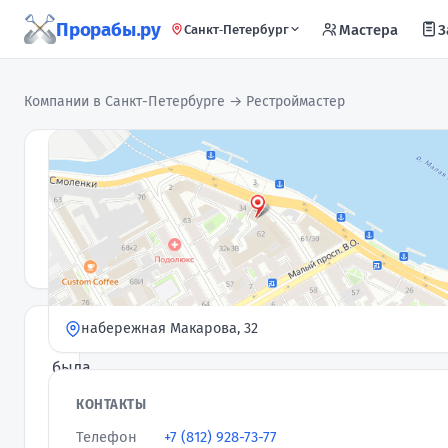
Прорабы.ру
Мастера
З
Санкт-Петербург
Компании в Санкт-Петербурге
→ Рестроймастер
Рестроймастер
Компания ·
Проверен
4,9
★
· 159 отзывов
набережная Макарова, 32
Компания
была
основана
КОНТАКТЫ
в
Телефон
+7 (812) 928-73-77
2008