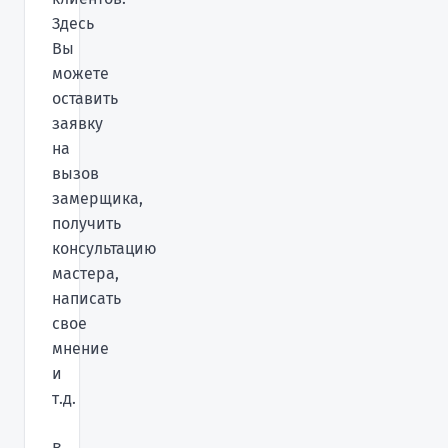
Здесь
Вы
можете
оставить
заявку
на
вызов
замерщика,
получить
консультацию
мастера,
написать
свое
мнение
и
т.д.