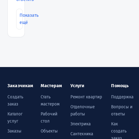
Показать
ещё
Заказчикам
Мастерам
Услуги
Помощь
Создать
Стать
Ремонт квартир
Поддержка
заказ
мастером
Отделочные
Вопросы и
Каталог
Рабочий
работы
ответы
услуг
стол
Электрика
Как
Заказы
Объекты
создать
Сантехника
заказ