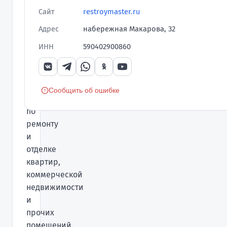
году
Сайт
restroymaster.ru
и
Адрес
набережная Макарова, 32
успешно
ИНН
590402900860
зарекомендовала
себя
на
рынке
Сообщить об ошибке
услуг
по
ремонту
и
отделке
квартир,
коммерческой
недвижимости
и
прочих
помещений.