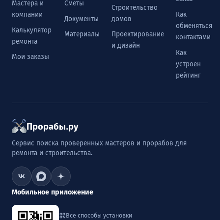
Мастера и
Сметы
Строительство
компании
Как
Документы
домов
обменяться
Калькулятор
Материалы
Проектирование
контактами
ремонта
и дизайн
Как
Мои заказы
устроен
рейтинг
Прорабы.ру
Сервис поиска проверенных мастеров и прорабов для
ремонта и строительства.
Мобильное приложение
Все способы установки