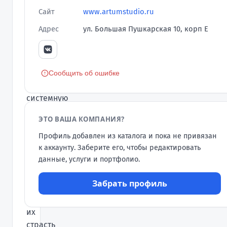
с
Сайт
www.artumstudio.ru
юношеской
Адрес
ул. Большая Пушкарская 10, корп Е
мечты
двух
друзей
построить
Сообщить об ошибке
лучшую
системную
студию
ЭТО ВАША КОМПАНИЯ?
дизайна
интерьеров
Профиль добавлен из каталога и пока не привязан
к аккаунту. Заберите его, чтобы редактировать
в
данные, услуги и портфолио.
России.
Спустя
Забрать профиль
семь
лет
их
страсть