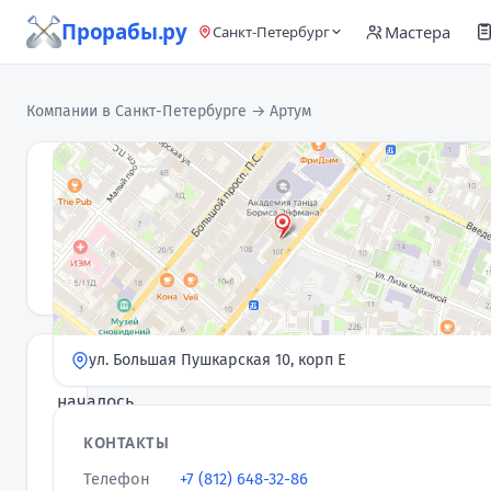
Прорабы.ру
Мастера
Санкт-Петербург
Компании в Санкт-Петербурге
→ Артум
Артум
Компания
· 3
3,7
★
отзыва
ул. Большая Пушкарская 10, корп Е
Все
началось
в
КОНТАКТЫ
2010
Телефон
+7 (812) 648-32-86
году