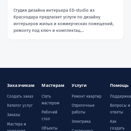
Студия дизайна интерьера ED-studio из
Краснодара предлагает услуги по дизайну
интерьеров жилых и коммерческих помещений,
ремонту под ключ и комплектац...
Заказчикам
Мастерам
Услуги
Помощь
Создать заказ
Стать
Ремонт квартир
Поддержка
мастером
Каталог услуг
Отделочные
Вопросы и
Рабочий
работы
ответы
Заказы
стол
Электрика
Как
Мастера и
Объекты
создать
компании
Сантехника